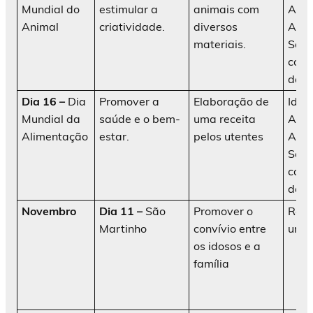
Mundial do
estimular a
animais com
AATI
Animal
criatividade.
diversos
Ani
materiais.
Soci
cola
da in
Dia 16 –
Dia
Promover a
Elaboração de
Idos
Mundial da
saúde e o bem-
uma receita
AATI
Alimentação
estar.
pelos utentes
Ani
Soci
cola
da in
Novembro
Dia 11 –
São
Promover o
Real
Martinho
convívio entre
um 
os idosos e a
família