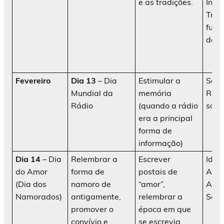
e as tradições.
Infa
Traq
func
da A
Fevereiro
Dia 13
– Dia
Estimular a
Sess
Mundial da
memória
Remi
Rádio
(quando a rádio
sobr
era a principal
forma de
informação)
Dia 14
– Dia
Relembrar a
Escrever
Idos
do Amor
forma de
postais de
AATI
(Dia dos
namoro de
“amor”,
Ani
Namorados)
antigamente,
relembrar a
Soci
promover o
época em que
convívio e
se escrevia