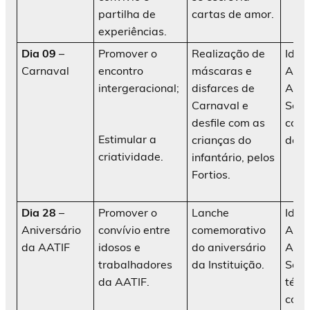
partilha de
cartas de amor.
experiências.
Dia 09
–
Promover o
Realização de
Idos
Carnaval
encontro
máscaras e
AATI
intergeracional;
disfarces de
Ani
Carnaval e
Soci
desfile com as
cola
Estimular a
crianças do
da in
criatividade.
infantário, pelos
Fortios.
Dia 28
–
Promover o
Lanche
Idos
Aniversário
convívio entre
comemorativo
AATI
da AATIF
idosos e
do aniversário
Ani
trabalhadores
da Instituição.
Soci
da AATIF.
técn
cola