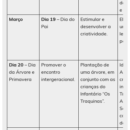
da i
e di
Março
Dia 19
– Dia do
Estimular e
Elab
Pai
desenvolver a
uma
criatividade.
lemb
pais
Dia 20
– Dia
Promover o
Plantação de
Idos
da Árvore e
encontro
uma árvore, em
AATI
Primavera
intergeracional.
conjunto com as
cria
crianças do
infa
Infantário “Os
Traq
Traquinas”.
Ani
Soci
cola
da in