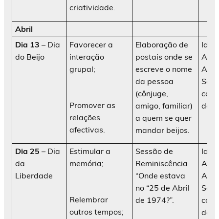
criatividade.
Abril
Dia 13
– Dia
Favorecer a
Elaboração de
Idos
do Beijo
interação
postais onde se
AATI
grupal;
escreve o nome
Ani
da pessoa
Soci
(cônjuge,
cola
Promover as
amigo, familiar)
da in
relações
a quem se quer
afectivas.
mandar beijos.
Dia 25
– Dia
Estimular a
Sessão de
Idos
da
memória;
Reminiscência
AATI
Liberdade
“Onde estava
Ani
no “25 de Abril
Soci
Relembrar
de 1974?”.
cola
outros tempos;
da in