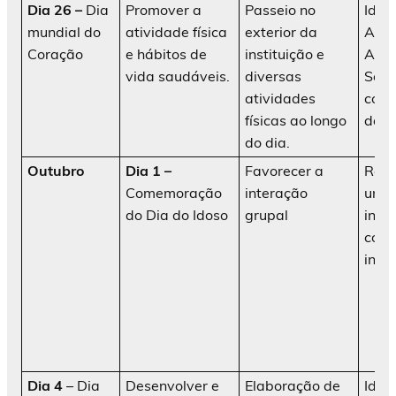
Dia 26 –
Dia
Promover a
Passeio no
Idos
mundial do
atividade física
exterior da
AATI
Coração
e hábitos de
instituição e
Ani
vida saudáveis.
diversas
Soci
atividades
cola
físicas ao longo
da in
do dia.
Outubro
Dia 1 –
Favorecer a
Real
Comemoração
interação
um
do Dia do Idoso
grupal
inte
com 
insti
Dia 4
– Dia
Desenvolver e
Elaboração de
Idos