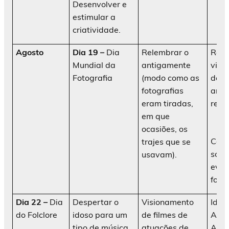
Desenvolver e
estimular a
criatividade.
Agosto
Dia 19 –
Dia
Relembrar o
Reco
Mundial da
antigamente
visu
Fotografia
(modo como as
de f
fotografias
anti
eram tiradas,
rece
em que
ocasiões, os
Conv
trajes que se
sobr
usavam).
evol
fotog
Dia 22 –
Dia
Despertar o
Visionamento
Idos
do Folclore
idoso para um
de filmes de
AATI
tipo de música
atuações de
Ani