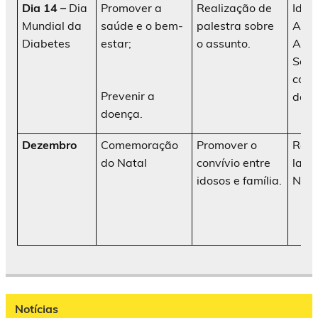
Dia 14 –
Dia
Promover a
Realização de
Idos
Mundial da
saúde e o bem-
palestra sobre
AATI
Diabetes
estar;
o assunto.
Ani
Soci
cola
Prevenir a
da in
doença.
Dezembro
Comemoração
Promover o
Real
do Natal
convívio entre
lanc
idosos e família.
Nata
Notícias