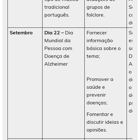
tradicional
grupos de
Soci
português.
folclore.
cola
da in
Setembro
Dia 22 –
Dia
Fornecer
Sess
Mundial da
informação
escl
Pessoa com
básica sobre o
sobr
Doença de
tema;
Doen
Alzheimer
Alzh
o vi
Promover a
de f
saúde e
o as
prevenir
deba
doenças;
prof
de s
Fomentar e
discutir ideias e
opiniões.