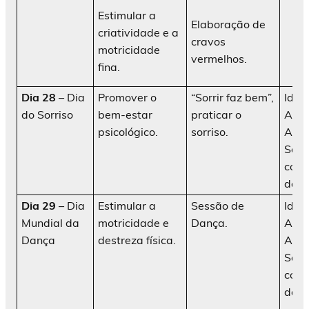
Estimular a
Elaboração de
criatividade e a
cravos
motricidade
vermelhos.
fina.
Dia 28
– Dia
Promover o
“Sorrir faz bem”,
Idos
do Sorriso
bem-estar
praticar o
AATI
psicológico.
sorriso.
Ani
Soci
cola
da in
Dia 29
– Dia
Estimular a
Sessão de
Idos
Mundial da
motricidade e
Dança.
AATI
Dança
destreza física.
Ani
Soci
cola
da i