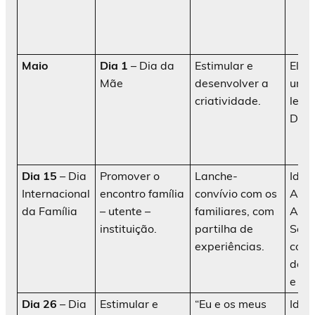
Maio
Dia 1
– Dia da
Estimular e
Elab
Mãe
desenvolver a
uma
criatividade.
lemb
Dia 
Dia 15
– Dia
Promover o
Lanche-
Idos
Internacional
encontro família
convívio com os
AATI
da Família
– utente –
familiares, com
Ani
instituição.
partilha de
Soci
experiências.
cola
da i
e fam
Dia 26
– Dia
Estimular e
“Eu e os meus
Idos