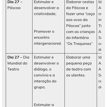
Dia 27
–
Estimular e
Elaborar cestas
Idos
Páscoa
desenvolver a
da Páscoa e
AATI
criatividade;
fazer uma “caça
cria
aos ovos da
infa
Páscoa” junto
Traq
Promover o
com as crianças
Ani
encontro
do Infantário
Soci
intergeracional.
“Os Traquinas”
cola
da in
Dia 27
– Dia
Estimular e
Elaborar uma
Idos
Mundial do
desenvolver o
pequena peça
AATI
Teatro
diálogo, o
de teatro com
Ani
convívio e a
os utentes.
Soci
interação do
cola
grupo;
da in
Estimular a