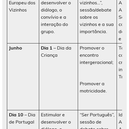
Europeu dos
desenvolver o
vizinhos…”,
AATI
Vizinhos
diálogo, o
sessão/debate
Ani
convívio e a
sobre os
Soci
interação do
vizinhos e a sua
cola
grupo.
importância.
da i
e fam
Junho
Dia 1
– Dia da
Promover o
Tard
Criança
encontro
com 
intergeracional;
cria
infa
Traq
Promover a
motricidade.
Dia 10
– Dia
Estimular e
“Ser Português”,
Idos
de Portugal
desenvolver o
sessão de
AATI