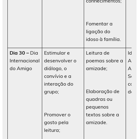
conhecimentos;
Fomentar a
ligação do
idoso à família.
Dia 30 –
Dia
Estimular e
Leitura de
Idos
Internacional
desenvolver o
poemas sobre a
AATI
do Amigo
diálogo, o
amizade;
Ani
convívio e a
Soci
interação do
cola
Elaboração de
grupo;
da in
quadras ou
pequenos
Promover o
textos sobre a
gosto pela
amizade.
leitura;