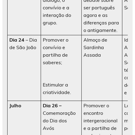
diálogo, o
debate sobre
Ani
convívio e a
ser português
Soci
interação do
agora e as
grupo.
diferenças para
o antigamente.
Dia 24
– Dia
Promover o
Almoço de
Idos
de São João
convívio e
Sardinha
AATI
partilha de
Assada
Ani
saberes;
Soci
técn
cola
Estimular a
da i
criatividade.
e di
Julho
Dia 26 –
Promover o
Lanc
Comemoração
encontro
conv
do Dia dos
intergeracional
mom
Avós
e a partilha de
parti