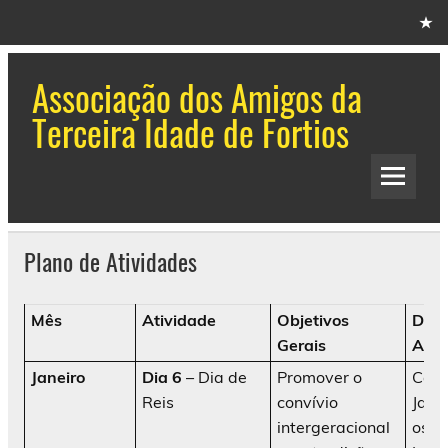
Skip
to
content
Associação dos Amigos da
Terceira Idade de Fortios
Aatif
Plano de Atividades
Mês
Atividade
Objetivos
Desc
Gerais
Ativ
Janeiro
Dia 6
– Dia de
Promover o
Cant
Reis
convívio
Jane
intergeracional
os m